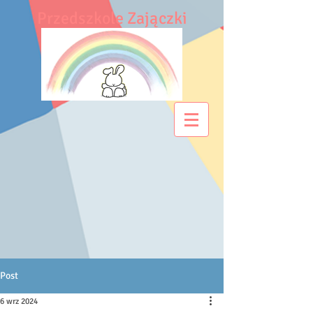
Przedszkole Zajączki
Post
6 wrz 2024