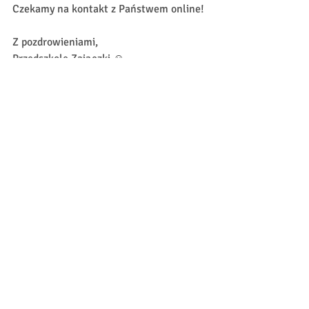
Czekamy na kontakt z Państwem online!
Z pozdrowieniami,
Przedszkole Zajączki ☺
© 2024 by Bunnies Preschool.